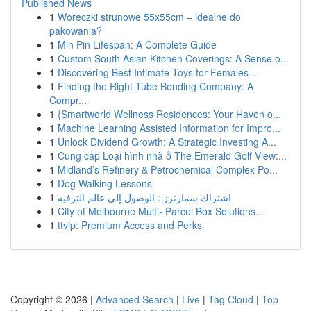
Published News
1
Woreczki strunowe 55x55cm – idealne do
pakowania?
1
Min Pin Lifespan: A Complete Guide
1
Custom South Asian Kitchen Coverings: A Sense o...
1
Discovering Best Intimate Toys for Females ...
1
Finding the Right Tube Bending Company: A
Compr...
1
{Smartworld Wellness Residences: Your Haven o...
1
Machine Learning Assisted Information for Impro...
1
Unlock Dividend Growth: A Strategic Investing A...
1
Cung cấp Loại hình nhà ở The Emerald Golf View:...
1
Midland’s Refinery & Petrochemical Complex Po...
1
Dog Walking Lessons
1
اشتراك سمارترز : الوصول إلى عالم الترفيه
1
City of Melbourne Multi- Parcel Box Solutions...
1
ttvip: Premium Access and Perks
Copyright © 2026 |
Advanced Search
|
Live
|
Tag Cloud
|
Top