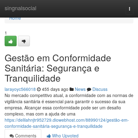
Home
singnalsocial
Togg
navi
Home
1
Gestão em Conformidade
Sanitária: Segurança e
Tranquilidade
larayoyc566018
455 days ago
News
Discuss
No mercado competitivo atual, a conformidade com as normas de
vigilância sanitária é essencial para garantir o sucesso da sua
empresa. Alcançar essa conformidade pode ser um desafio
complexo, mas com a ajuda de uma
https://delilahnjtr952729.diowebhost.com/88990124/gestão-em-
conformidade-sanitária-segurança-e-tranquilidade
Comments
Who Upvoted