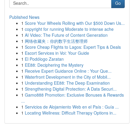
Go
Published News
1
Score Your Wheels Rolling with Our $500 Down Us...
1
copyright for running Moderate to intense ache
1
AI Video: The Future of Content Generation
1
网络收藏夹：你的数字生活整理师
1
Score Cheap Flights to Lagos: Expert Tips & Deals
1
Escort Services in Voi: Your Guide
1
El Podólogo Zaratan
1
EE88: Deciphering the Mystery
1
Receive Expert Guidance Online : Your Que...
1
Waterfront Development in the City of Mobil...
1
Understanding EE88: The Deep Examination
1
Strengthening Digital Protection: A Data Securi...
1
Gamo888 Promotion: Exclusive Bonuses & Rewards
...
1
Servicios de Alojamiento Web en el País : Guía ...
1
Locating Wellness: Difficult Therapy Options in...