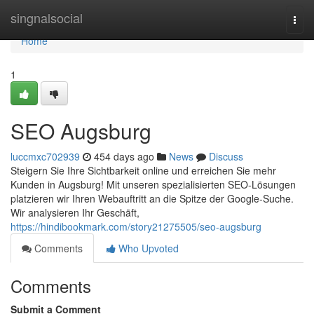
Home
singnalsocial
Togg
navi
Home
1
SEO Augsburg
luccmxc702939
454 days ago
News
Discuss
Steigern Sie Ihre Sichtbarkeit online und erreichen Sie mehr
Kunden in Augsburg! Mit unseren spezialisierten SEO-Lösungen
platzieren wir Ihren Webauftritt an die Spitze der Google-Suche.
Wir analysieren Ihr Geschäft,
https://hindibookmark.com/story21275505/seo-augsburg
Comments
Who Upvoted
Comments
Submit a Comment