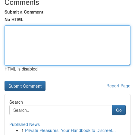
Comments
Submit a Comment
No HTML
HTML is disabled
Report Page
Search
Go
Published News
1
Private Pleasures: Your Handbook to Discreet...