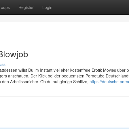
roups
Register
Login
Blowjob
uss
ttdessen willst Du im Instant viel eher kostenfreie Erotik Movies über o
s anschauen. Der Klick bei der bequemsten Pornotube Deutschlands 
n den Arbeitsspeicher. Ob du auf gierige Schlitze,
https://deutsche.porn