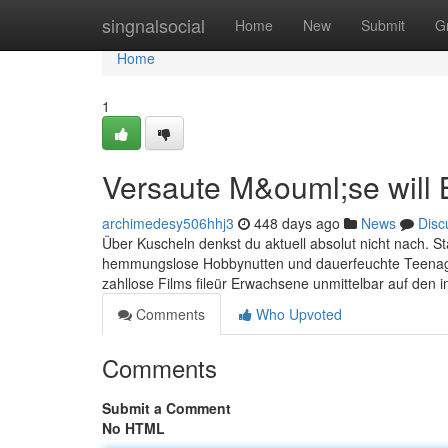
Home
singnalsocial
Home
New
Submit
G
Home
1
Versaute M&ouml;se will 
archimedesy506hhj3
448 days ago
News
Disc
Über Kuscheln denkst du aktuell absolut nicht nach. Sta
hemmungslose Hobbynutten und dauerfeuchte Teenager
zahllose Films fileür Erwachsene unmittelbar auf den i
Comments
Who Upvoted
Comments
Submit a Comment
No HTML