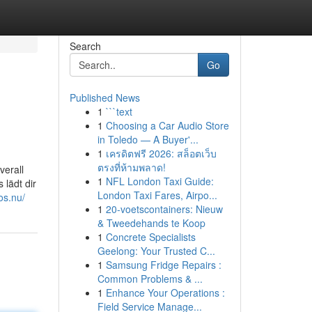
Search
Go
Published News
1
```text
1
Choosing a Car Audio Store
in Toledo — A Buyer'...
1
เครดิตฟรี 2026: สล็อตเว็บ
ตรงที่ห้ามพลาด!
verall
1
NFL London Taxi Guide:
lädt dir
London Taxi Fares, Airpo...
os.nu/
1
20-voetscontainers: Nieuw
& Tweedehands te Koop
1
Concrete Specialists
Geelong: Your Trusted C...
1
Samsung Fridge Repairs :
Common Problems & ...
1
Enhance Your Operations :
Field Service Manage...