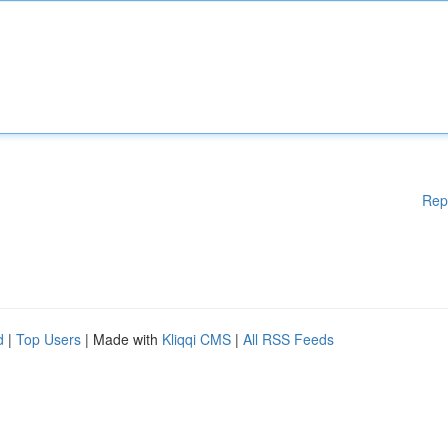
Rep
d
|
Top Users
| Made with
Kliqqi CMS
|
All RSS Feeds