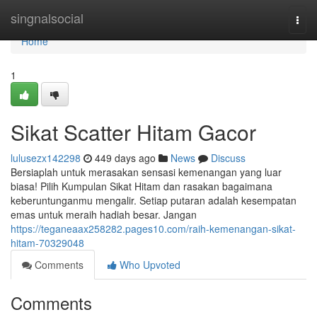
Home
singnalsocial
Togg
navi
Home
1
Sikat Scatter Hitam Gacor
lulusezx142298
449 days ago
News
Discuss
Bersiaplah untuk merasakan sensasi kemenangan yang luar
biasa! Pilih Kumpulan Sikat Hitam dan rasakan bagaimana
keberuntunganmu mengalir. Setiap putaran adalah kesempatan
emas untuk meraih hadiah besar. Jangan
https://teganeaax258282.pages10.com/raih-kemenangan-sikat-
hitam-70329048
Comments
Who Upvoted
Comments