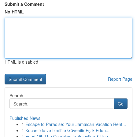
Submit a Comment
No HTML
HTML is disabled
Report Page
Search
Go
Published News
1
Escape to Paradise: Your Jamaican Vacation Rent...
1
Kocaeli’de ve İzmit'te Güvenilir Eşlik Eden...
1
Food Oil: The Overview to Selection & Use