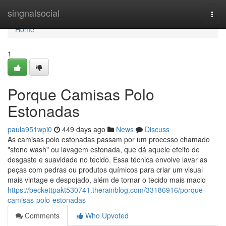
Home
singnalsocial
Togg
navi
Home
1
Porque Camisas Polo
Estonadas
paula951wpi0
449 days ago
News
Discuss
As camisas polo estonadas passam por um processo chamado
"stone wash" ou lavagem estonada, que dá aquele efeito de
desgaste e suavidade no tecido. Essa técnica envolve lavar as
peças com pedras ou produtos químicos para criar um visual
mais vintage e despojado, além de tornar o tecido mais macio
https://beckettpakt530741.therainblog.com/33186916/porque-
camisas-polo-estonadas
Comments
Who Upvoted