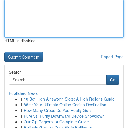
HTML is disabled
Report Page
Search
Go
Published News
1
10 Bet High Ainsworth Slots: A High Roller's Guide
1
88m: Your Ultimate Online Casino Destination
1
How Many Oreos Do You Really Get?
1
Pure vs. Purify Downward Device Showdown
1
Our Zip Regions: A Complete Guide
1
Reliable Garage Door Fix in Baltimore