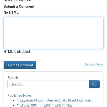
Submit a Comment
No HTML
HTML is disabled
Report Page
Search
Go
Published News
1
Layanan Pindah Internasional : Allied Indonesi...
1
장안동 호빠, 그 심야의 낭만과 어둠