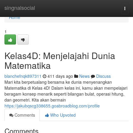
Home
singnalsocial
Togg
navi
Home
1
Kelas4D: Menjelajahi Dunia
Matematika
blanchefnqk897311
411 days ago
News
Discuss
Mari kita berpetualang bersama ke dunia menyenangkan
Matematika di Kelas 4D! Dalam kelas ini, kamu akan mempelajari
beragam konsep menarik seperti bilangan bulat, operasi hitung,
dan geometri. Kita akan bermain
https://jakubqscg338655.goabroadblog.com/profile
Comments
Who Upvoted
Comments