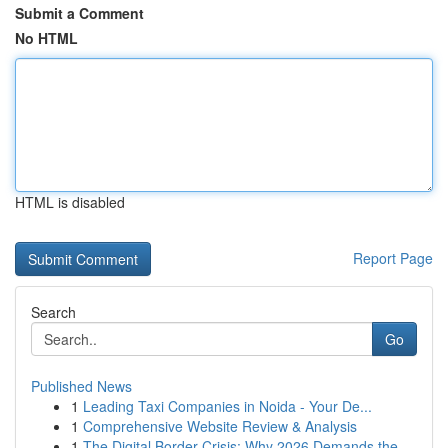
Submit a Comment
No HTML
HTML is disabled
Report Page
Search
Go
Published News
1
Leading Taxi Companies in Noida - Your De...
1
Comprehensive Website Review & Analysis
1
The Digital Border Crisis: Why 2026 Demands the...