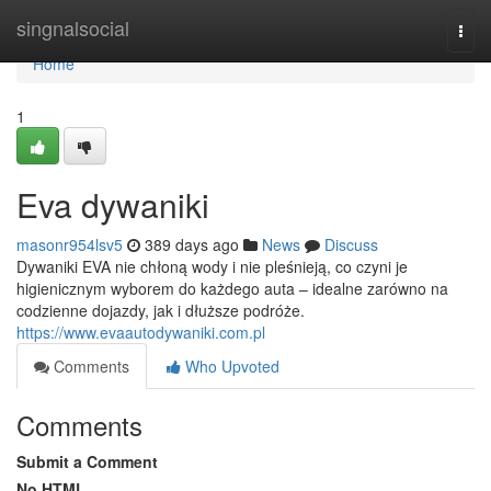
Home
singnalsocial
Togg
navi
Home
1
Eva dywaniki
masonr954lsv5
389 days ago
News
Discuss
Dywaniki EVA nie chłoną wody i nie pleśnieją, co czyni je
higienicznym wyborem do każdego auta – idealne zarówno na
codzienne dojazdy, jak i dłuższe podróże.
https://www.evaautodywaniki.com.pl
Comments
Who Upvoted
Comments
Submit a Comment
No HTML