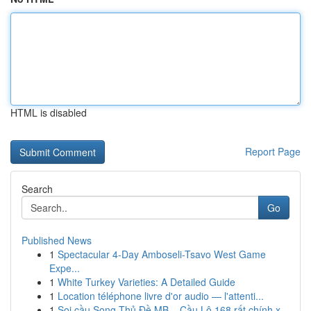
HTML is disabled
Report Page
Search
Go
Published News
1
Spectacular 4-Day Amboseli-Tsavo West Game
Expe...
1
White Turkey Varieties: A Detailed Guide
1
Location téléphone livre d'or audio — l'attenti...
1
Soi cầu Song Thủ Đề MB – Cầu Lô 168 rất chính x...