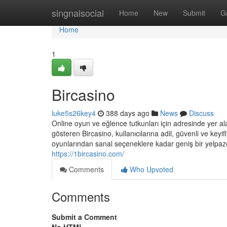
Home
singnalsocial
Home
New
Submit
G
Home
1
Bircasino
luke5s26key4
388 days ago
News
Discuss
Online oyun ve eğlence tutkunları için adresinde yer ala
gösteren Bircasino, kullanıcılarına adil, güvenli ve keyi
oyunlarından sanal seçeneklere kadar geniş bir yelpaze
https://1bircasino.com/
Comments
Who Upvoted
Comments
Submit a Comment