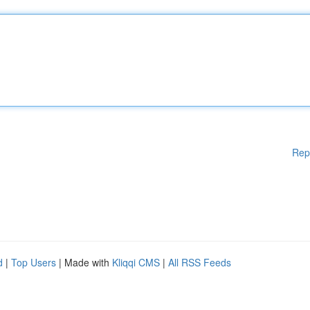
Rep
d
|
Top Users
| Made with
Kliqqi CMS
|
All RSS Feeds