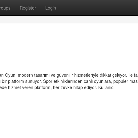
roups
Register
Login
n Oyun, modern tasarımı ve güvenilir hizmetleriyle dikkat çekiyor. ile fa
fli bir platform sunuyor. Spor etkinliklerinden canlı oyunlara, popüler ma
de hizmet veren platform, her zevke hitap ediyor. Kullanıcı