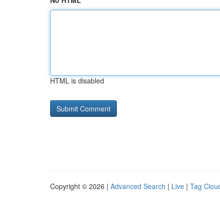
No HTML
HTML is disabled
Copyright © 2026 |
Advanced Search
|
Live
|
Tag Clou