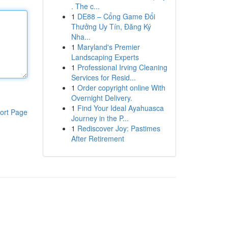
. The c...
1
DE88 – Cổng Game Đổi
Thưởng Uy Tín, Đăng Ký
Nha...
1
Maryland's Premier
Landscaping Experts
1
Professional Irving Cleaning
Services for Resid...
1
Order copyright online With
Overnight Delivery.
1
Find Your Ideal Ayahuasca
ort Page
Journey in the P...
1
Rediscover Joy: Pastimes
After Retirement