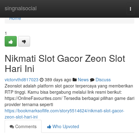
Home
singnalsocial
Togg
navi
Home
1
Nikmati Slot Gacor Zeon Slot
Hari Ini
victorvthd817023
389 days ago
News
Discuss
Zeonslot adalah platform slot gacor terpercaya yang memberikan
RTP tinggi. Kamu bisa bergabung melalui link resmi berikut:
https://OnlineFavourites.com/ Tersedia berbagai pilihan game dari
provider ternama seperti
https://bookmarksoflife.com/story5514624/nikmati-slot-gacor-
zeon-slot-hari-ini
Comments
Who Upvoted