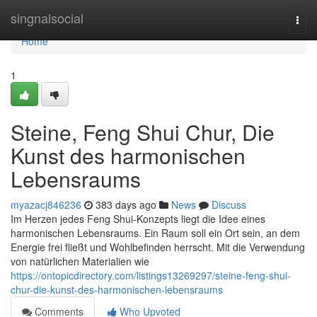
Home
singnalsocial
Togg
navi
Home
1
Steine, Feng Shui Chur, Die
Kunst des harmonischen
Lebensraums
myazacj846236
383 days ago
News
Discuss
Im Herzen jedes Feng Shui-Konzepts liegt die Idee eines
harmonischen Lebensraums. Ein Raum soll ein Ort sein, an dem
Energie frei fließt und Wohlbefinden herrscht. Mit die Verwendung
von natürlichen Materialien wie
https://ontopicdirectory.com/listings13269297/steine-feng-shui-
chur-die-kunst-des-harmonischen-lebensraums
Comments
Who Upvoted