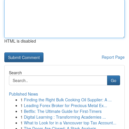
HTML is disabled
Report Page
Search
Go
Published News
1
Finding the Right Bulk Cooking Oil Supplier: A ...
1
Leading Forex Broker for Precious Metal Ex...
1
Betflix: The Ultimate Guide for First-Timers
1
Digital Learning : Transforming Academies ...
1
What to Look for in a Vancouver top Tax Account...
1
The Doors Are Closed: A Stark Analysis