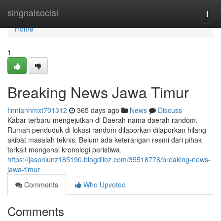
Home
singnalsocial
Togg
navi
Home
1
Breaking News Jawa Timur
finnianhmxt701312
365 days ago
News
Discuss
Kabar terbaru mengejutkan di Daerah nama daerah random.
Rumah penduduk di lokasi random dilaporkan dilaporkan hilang
akibat masalah teknis. Belum ada keterangan resmi dari pihak
terkait mengenai kronologi peristiwa.
https://jasoniunz185190.blogdiloz.com/35518778/breaking-news-
jawa-timur
Comments
Who Upvoted
Comments