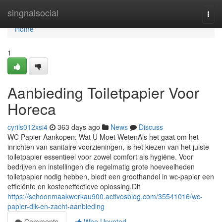
Home
singnalsocial
Togg
navi
Home
1
Aanbieding Toiletpapier Voor
Horeca
cyrils012xsi4
363 days ago
News
Discuss
WC Papier Aankopen: Wat U Moet WetenAls het gaat om het
inrichten van sanitaire voorzieningen, is het kiezen van het juiste
toiletpapier essentieel voor zowel comfort als hygiëne. Voor
bedrijven en instellingen die regelmatig grote hoeveelheden
toiletpapier nodig hebben, biedt een groothandel in wc-papier een
efficiënte en kosteneffectieve oplossing.Dit
https://schoonmaakwerkau900.activosblog.com/35541016/wc-
papier-dik-en-zacht-aanbieding
Comments
Who Upvoted