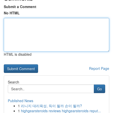
Submit a Comment
No HTML
HTML is disabled
Report Page
Search
Go
Published News
1
리니지 대리육성, 득이 될까 손이 될까?
1
highgearsteroids reviews highgearsteroids reput...