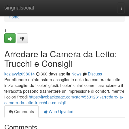
Home
singnalsocial
Togg
navi
Home
1
Arredare la Camera da Letto:
Trucchi e Consigli
keziavyfz098614
360 days ago
News
Discuss
Per ottenere un'atmosfera accogliente nella tua camera da letto,
inizia scegliendo i colori giusti. I colori chiari come il arancione o il
terracotta possono trasmettere un impressione di comfort, mentre
i colori freddi
https://livebackpage.com/story5501261/arredare-la-
camera-da-letto-trucchi-e-consigli
Comments
Who Upvoted
Comments