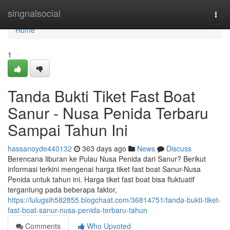
Home
singnalsocial
Togg
navi
Home
1
Tanda Bukti Tiket Fast Boat
Sanur - Nusa Penida Terbaru
Sampai Tahun Ini
hassanoyde440132
363 days ago
News
Discuss
Berencana liburan ke Pulau Nusa Penida dari Sanur? Berikut
informasi terkini mengenai harga tiket fast boat Sanur-Nusa
Penida untuk tahun ini. Harga tiket fast boat bisa fluktuatif
tergantung pada beberapa faktor,
https://lulugsih582855.blogchaat.com/36814751/tanda-bukti-tiket-
fast-boat-sanur-nusa-penida-terbaru-tahun
Comments
Who Upvoted