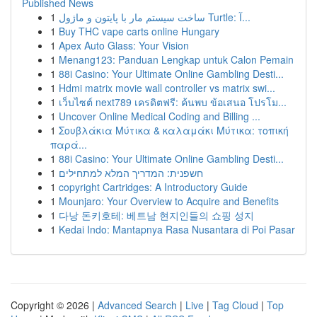
Published News
1
ساخت سیستم مار با پایتون و ماژول Turtle: آ...
1
Buy THC vape carts online Hungary
1
Apex Auto Glass: Your Vision
1
Menang123: Panduan Lengkap untuk Calon Pemain
1
88i Casino: Your Ultimate Online Gambling Desti...
1
Hdmi matrix movie wall controller vs matrix swi...
1
เว็บไซต์ next789 เครดิตฟรี: ค้นพบ ข้อเสนอ โปรโม...
1
Uncover Online Medical Coding and Billing ...
1
Σουβλάκια Μύτικα & καλαμάκι Μύτικα: τοπική
παρά...
1
88i Casino: Your Ultimate Online Gambling Desti...
1
חשפנית: המדריך המלא למתחילים
1
copyright Cartridges: A Introductory Guide
1
Mounjaro: Your Overview to Acquire and Benefits
1
다낭 돈키호테: 베트남 현지인들의 쇼핑 성지
1
Kedai Indo: Mantapnya Rasa Nusantara di Poi Pasar
Copyright © 2026 |
Advanced Search
|
Live
|
Tag Cloud
|
Top