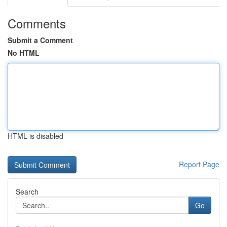
Comments
Submit a Comment
No HTML
HTML is disabled
Report Page
Search
Go