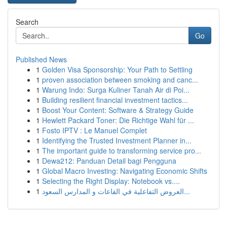
Search
Go
Published News
1
Golden Visa Sponsorship: Your Path to Settling
1
proven association between smoking and canc...
1
Warung Indo: Surga Kuliner Tanah Air di Poi...
1
Building resilient financial investment tactics...
1
Boost Your Content: Software & Strategy Guide
1
Hewlett Packard Toner: Die Richtige Wahl für ...
1
Fosto IPTV : Le Manuel Complet
1
Identifying the Trusted Investment Planner in...
1
The important guide to transforming service pro...
1
Dewa212: Panduan Detail bagi Pengguna
1
Global Macro Investing: Navigating Economic Shifts
1
Selecting the Right Display: Notebook vs....
1
العروض التفاعلية في القاعات و المدارس السعود...