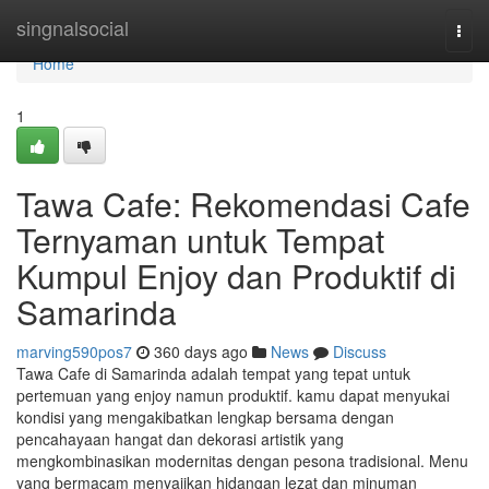
Home
singnalsocial
Togg
navi
Home
1
Tawa Cafe: Rekomendasi Cafe
Ternyaman untuk Tempat
Kumpul Enjoy dan Produktif di
Samarinda
marving590pos7
360 days ago
News
Discuss
Tawa Cafe di Samarinda adalah tempat yang tepat untuk
pertemuan yang enjoy namun produktif. kamu dapat menyukai
kondisi yang mengakibatkan lengkap bersama dengan
pencahayaan hangat dan dekorasi artistik yang
mengkombinasikan modernitas dengan pesona tradisional. Menu
yang bermacam menyajikan hidangan lezat dan minuman