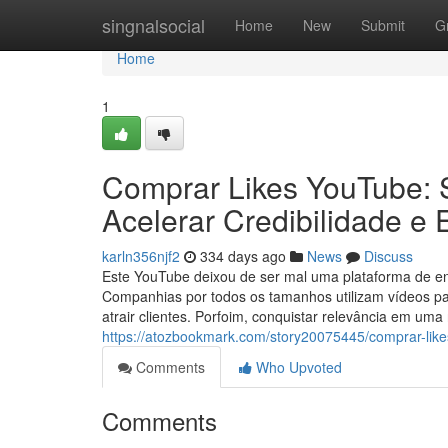
Home
singnalsocial
Home
New
Submit
G
Home
1
Comprar Likes YouTube: 
Acelerar Credibilidade e
karln356njf2
334 days ago
News
Discuss
Este YouTube deixou de ser mal uma plataforma de entr
Companhias por todos os tamanhos utilizam vídeos pa
atrair clientes. Porfoim, conquistar relevância em um
https://atozbookmark.com/story20075445/comprar-lik
Comments
Who Upvoted
Comments