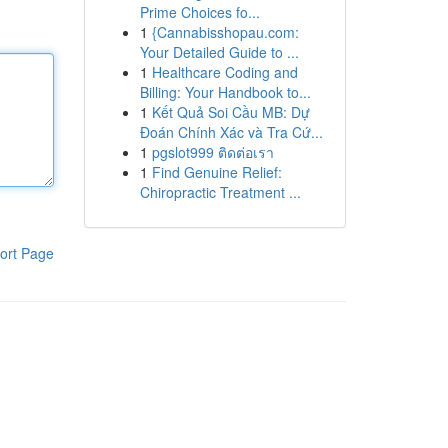
Prime Choices fo...
1
{Cannabisshopau.com:
Your Detailed Guide to ...
1
Healthcare Coding and
Billing: Your Handbook to...
1
Kết Quả Soi Cầu MB: Dự
Đoán Chính Xác và Tra Cứ...
1
pgslot999 ติดต่อเรา
1
Find Genuine Relief:
Chiropractic Treatment ...
ort Page