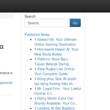
Search
Go
Published News
1
Sawan168: Your Ultimate
 a
Online Gaming Destination
1
Homework Helper AI: Your
New Study Buddy
1
Platform Store Baru :
Tujuan Belanja Daring...
1
View Rugby Live Online:
 marca e
Your Complete Guide
1
Đồng phục Spa: Bí quyết
ajamento
tạo dựng thương hiệu ch...
1
Mr. Legal Firm : Your Lawful
Partner in t...
1
Rémy Martin Extra Old
Brandy Available: Your Co...
1
Leading AI Site Builders: