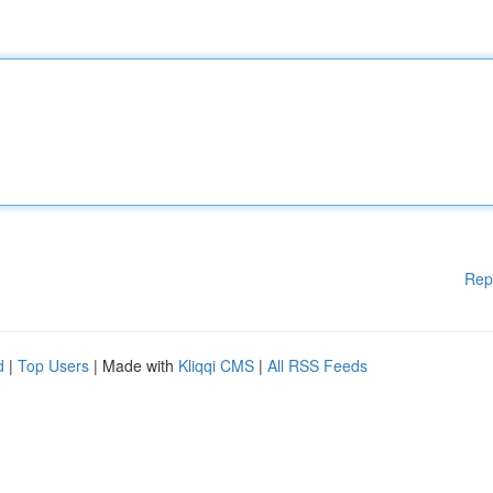
Rep
d
|
Top Users
| Made with
Kliqqi CMS
|
All RSS Feeds