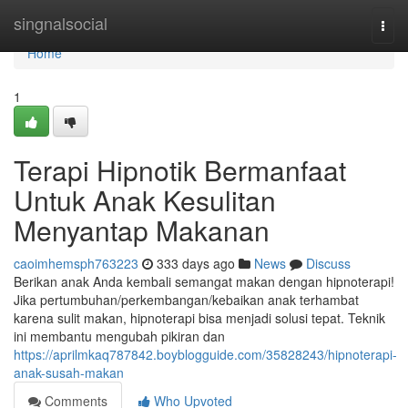
Home
singnalsocial
Togg
navi
Home
1
Terapi Hipnotik Bermanfaat
Untuk Anak Kesulitan
Menyantap Makanan
caoimhemsph763223
333 days ago
News
Discuss
Berikan anak Anda kembali semangat makan dengan hipnoterapi!
Jika pertumbuhan/perkembangan/kebaikan anak terhambat
karena sulit makan, hipnoterapi bisa menjadi solusi tepat. Teknik
ini membantu mengubah pikiran dan
https://aprilmkaq787842.boyblogguide.com/35828243/hipnoterapi-
anak-susah-makan
Comments
Who Upvoted