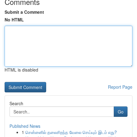
Comments
Submit a Comment
No HTML
HTML is disabled
Report Page
Search
Go
Published News
1
சென்னைில் தலைசிறந்த வேலை செய்யும் இடம் எது?