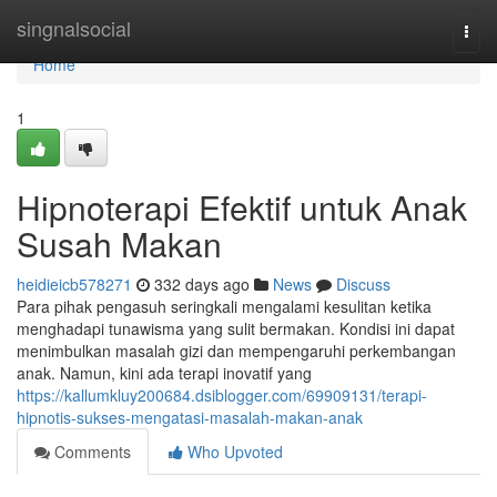
Home
singnalsocial
Togg
navi
Home
1
Hipnoterapi Efektif untuk Anak
Susah Makan
heidieicb578271
332 days ago
News
Discuss
Para pihak pengasuh seringkali mengalami kesulitan ketika
menghadapi tunawisma yang sulit bermakan. Kondisi ini dapat
menimbulkan masalah gizi dan mempengaruhi perkembangan
anak. Namun, kini ada terapi inovatif yang
https://kallumkluy200684.dsiblogger.com/69909131/terapi-
hipnotis-sukses-mengatasi-masalah-makan-anak
Comments
Who Upvoted