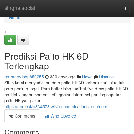
Home
singnalsocial
Togg
navi
Home
1
Prediksi Paito HK 6D
Terlengkap
harmonytbhp856255
330 days ago
News
Discuss
Situs kami menyediakan data paito HK 6D terbaru hari ini untuk
para pecinta togel. Para bettor bisa melihat live draw paito HK 6D
hari ini. Jangan sampai ketinggalan informasi penting seputar
paito HK yang akan
https://anniesizn834578.wikicommunications.com/user
Comments
Who Upvoted
Comments