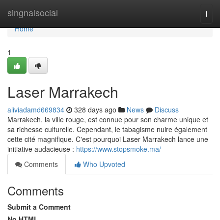
Home
singnalsocial
Togg
navi
Home
1
Laser Marrakech
aliviadamd669834
328 days ago
News
Discuss
Marrakech, la ville rouge, est connue pour son charme unique et
sa richesse culturelle. Cependant, le tabagisme nuire également
cette cité magnifique. C'est pourquoi Laser Marrakech lance une
initiative audacieuse :
https://www.stopsmoke.ma/
Comments
Who Upvoted
Comments
Submit a Comment
No HTML