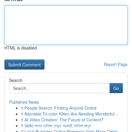
HTML is disabled
Report Page
Search
Go
Published News
1
People Search: Finding Anyone Online
1
Adorable Tri-color Kitten Are Needing Wonderful...
1
AI Video Creation: The Future of Content?
1
Velki সদস্য তালিকা দেখুন: সরকারী তালিকা জানুন
1
Local Business Online Presence Gain More Client...