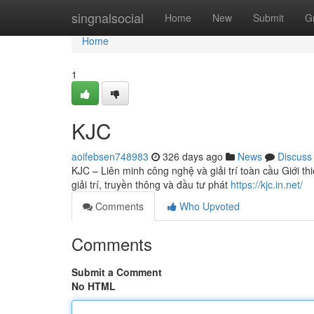
Home
singnalsocial
Home
New
Submit
G
Home
1
KJC
aoifebsen748983
326 days ago
News
Discuss
KJC – Liên minh công nghệ và giải trí toàn cầu Giới t
giải trí, truyền thông và đầu tư phát
https://kjc.in.net/
Comments
Who Upvoted
Comments
Submit a Comment
No HTML