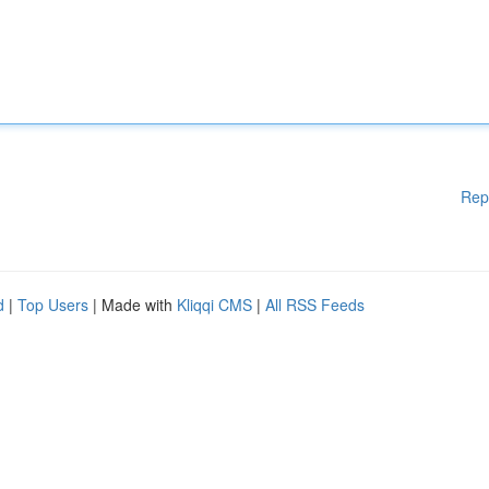
Rep
d
|
Top Users
| Made with
Kliqqi CMS
|
All RSS Feeds