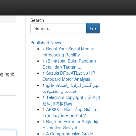
Search
Go
Published News
1
Boost Your Social Media:
Introducing RepliFy
1
{Bimaspin: Buku Panduan
Detail dan Tautan ...
1
Suzuki DF30ATL2: 30 HP
ng nghệ,
Outboard Motor Analysis
1
مهر گستر ایران: راهنمای جامع
خدمات و محصولات
1
Telegram copyright：安全消
息应用终极指南
1
AE888 – Nền Tảng Giải Trí
Trực Tuyến Hiện Đại V...
1
Beşiktaş Eskortlar Sağladığı
Hizmetler: Seviyel...
1
A Comprehensive Guide