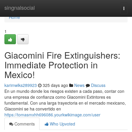
Home
singnalsocial
Togg
navi
Home
1
Giacomini Fire Extinguishers:
Immediate Protection in
Mexico!
karimwlks289923
325 days ago
News
Discuss
En un mundo donde los riesgos existen a cada paso, contar con
una empresa de confianza como Giacomini Extintores es
fundamental. Con una larga trayectoria en el mercado mexicano,
Giacomini se ha convertido en
https://tomasmxhh696086.yourkwikimage.com/user
Comments
Who Upvoted