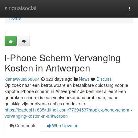
Home
singnalsocial
Togg
navi
Home
1
i-Phone Scherm Vervanging
Kosten in Antwerpen
kianawvus958694
323 days ago
News
Discuss
Op zoek naar een betrouwbare en betaalbare oplossing voor je
kapotte iPhone scherm in Antwerpen? Je bent niet alleen! Een
gebroken scherm is een veelvoorkomend probleem, maar
gelukkig zijn er diverse opties om deze te
https://leaduoi118354.fitnell.com/77394537/apple-phone-scherm-
vervanging-kosten-in-antwerpen
Comments
Who Upvoted