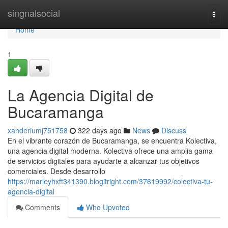
Home
singnalsocial
Togg
navi
Home
1
La Agencia Digital de
Bucaramanga
xanderiumj751758
322 days ago
News
Discuss
En el vibrante corazón de Bucaramanga, se encuentra Kolectiva,
una agencia digital moderna. Kolectiva ofrece una amplia gama
de servicios digitales para ayudarte a alcanzar tus objetivos
comerciales. Desde desarrollo
https://marleyhxft341390.blogitright.com/37619992/colectiva-tu-
agencia-digital
Comments
Who Upvoted