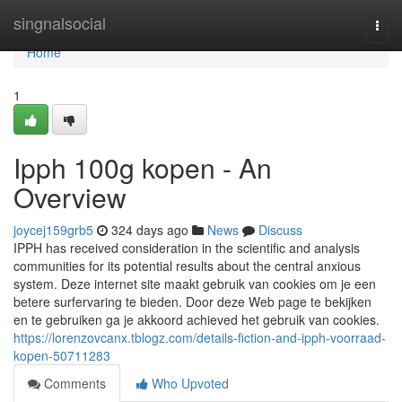
Home
singnalsocial
Togg
navi
Home
1
Ipph 100g kopen - An
Overview
joycej159grb5
324 days ago
News
Discuss
IPPH has received consideration in the scientific and analysis
communities for its potential results about the central anxious
system. Deze internet site maakt gebruik van cookies om je een
betere surfervaring te bieden. Door deze Web page te bekijken
en te gebruiken ga je akkoord achieved het gebruik van cookies.
https://lorenzovcanx.tblogz.com/details-fiction-and-ipph-voorraad-
kopen-50711283
Comments
Who Upvoted