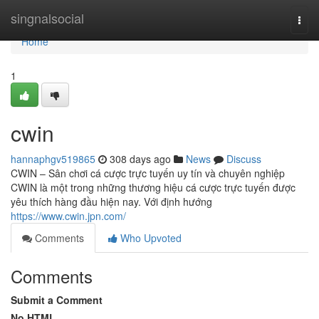
Home
singnalsocial
Togg
navi
Home
1
cwin
hannaphgv519865
308 days ago
News
Discuss
CWIN – Sân chơi cá cược trực tuyến uy tín và chuyên nghiệp
CWIN là một trong những thương hiệu cá cược trực tuyến được
yêu thích hàng đầu hiện nay. Với định hướng
https://www.cwin.jpn.com/
Comments
Who Upvoted
Comments
Submit a Comment
No HTML