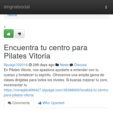
Home
singnalsocial
Togg
navi
Home
1
Encuentra tu centro para
Pilates Vitoria
lilyuagx702016
298 days ago
News
Discuss
En Pilates Vitoria, nos apasiona ayudarte a entender con tu
cuerpo y fortalecer tu espíritu. Ofrecemos una amplia gama de
clases dirigidas para todos los niveles. Si buscas mejorar tu core,
incrementar tu
https://minaqklo898427.slypage.com/38388600/localiza-tu-centro-
para-pilates-vitoria
Comments
Who Upvoted