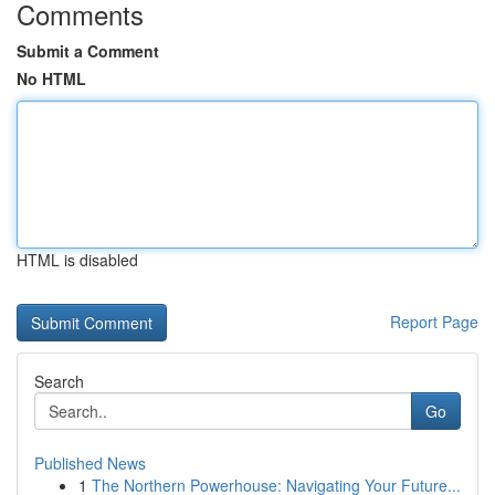
Comments
Submit a Comment
No HTML
HTML is disabled
Report Page
Search
Go
Published News
1
The Northern Powerhouse: Navigating Your Future...