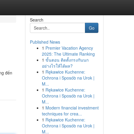
Search
Go
Published News
1
Premier Vacation Agency
2025: The Ultimate Ranking
1
ขั้นตอน ติดตั้งกรงกันนก
อย่างไรให้ได้ผล?
1
Rękawice Kuchenne:
ang đến
Ochrona i Sposób na Urok |
M...
1
Rękawice Kuchenne:
Ochrona i Sposób na Urok |
M...
1
Modern financial investment
techniques for crea...
1
Rękawice Kuchenne:
Ochrona i Sposób na Urok |
M...