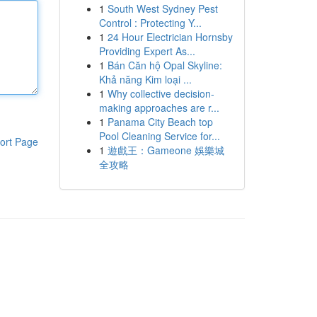
1
South West Sydney Pest
Control : Protecting Y...
1
24 Hour Electrician Hornsby
Providing Expert As...
1
Bán Căn hộ Opal Skyline:
Khả năng Kim loại ...
1
Why collective decision-
making approaches are r...
1
Panama City Beach top
Pool Cleaning Service for...
ort Page
1
遊戲王：Gameone 娛樂城
全攻略