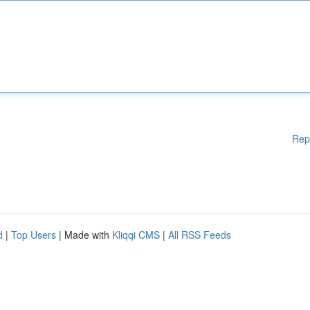
Rep
d
|
Top Users
| Made with
Kliqqi CMS
|
All RSS Feeds