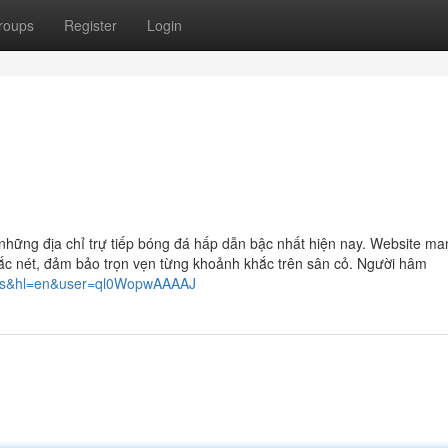
roups
Register
Login
 những địa chỉ trự tiếp bóng đá hấp dẫn bậc nhất hiện nay. Website m
sắc nét, đảm bảo trọn vẹn từng khoảnh khắc trên sân cỏ. Người hâm
works&hl=en&user=ql0WopwAAAAJ