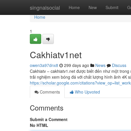
Home
singnalsocial
Home
New
Submit
G
Home
1
Cakhiatv1net
owen3a97dnx8
299 days ago
News
Discuss
Cakhiatv – cakhiatv1.net được biết đến như một trong
trải nghiệm xem bóng đá với chất lượng hình ảnh 4K 
https://scholar.google.com/citations?view_op=list_
Comments
Who Upvoted
Comments
Submit a Comment
No HTML