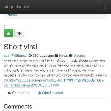
Home
singnalsocial
Togg
navi
Home
1
Short viral
evan7k86qmx1
295 days ago
News
Discuss
এখানে পাবেন সবথেকে মজার এবং ফানি ভিডিও! Shipon music studio চ্যানেলে আমরা
চেষ্টা করি আপনাকে নির্মল আনন্দ দিতে। আমাদের ভিডিওগুলো যদি আপনার ভালো লাগে, তবে
লাইক, কমেন্ট, এবং শেয়ার করতে ভুলবেন না। আপনার সাপোর্ট আমাদের জন্য অনেক
গুরুত্বপূর্ণ। প্রতিদিন নতুন নতুন হাসির খোরাক পেতে আমাদের চ্যানেলটি সাবস্ক্রাইব করুন এবং
বেল
http://youtube.com/post/UgkxJxNQTYX0PPrZcWkg5BB1Gck-
EUFeps26?si=wry2WGRy3F0TINwj
Comments
Who Upvoted
Comments