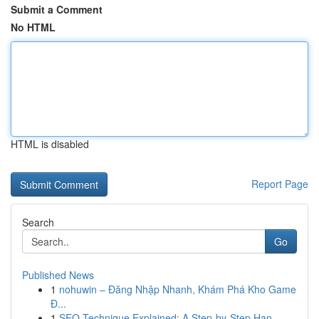
Submit a Comment
No HTML
HTML is disabled
Report Page
Search
Go
Published News
1
nohuwin – Đăng Nhập Nhanh, Khám Phá Kho Game
Đ...
1
SEO Technique Explained: A Step-by-Step Han...