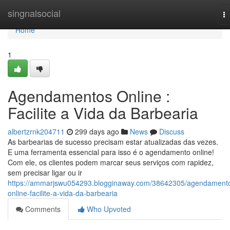
Home
singnalsocial
T
na
Home
1
Agendamentos Online :
Facilite a Vida da Barbearia
albertzrnk204711
299 days ago
News
Discuss
As barbearias de sucesso precisam estar atualizadas das vezes.
E uma ferramenta essencial para isso é o agendamento online!
Com ele, os clientes podem marcar seus serviços com rapidez,
sem precisar ligar ou ir
https://ammarjswu054293.blogginaway.com/38642305/agendament
online-facilite-a-vida-da-barbearia
Comments
Who Upvoted