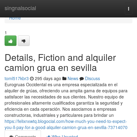
Home
singnalsocial
Togg
navi
Home
1
Details, Fiction and alquiler
camion grua en sevilla
toml517kbr3
295 days ago
News
Discuss
Eurogruas Occidental es una empresa especializada en el
alquiler de grúas, ofreciendo una amplia gama de equipos para
satisfacer las necesidades de sus clientes. Nuestro equipo de
profesionales altamente cualificados garantiza la seguridad y
eficiencia en cada operación. Nos asociamos a empresas
constructoras, industriales y particulares para brindar un
https://felixnxwtq.blogocial.com/how-much-you-need-to-expect-
you-ll-pay-for-a-good-alquiler-camion-grua-en-sevilla-73714070
Comments
Who Upvoted