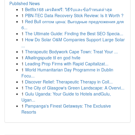
Published News
1
Betflix168 เครดิตฟรี: วิธีรับและข้อกำหนดล่าสุด
1
PBN-TEC Data Recovery Stick Review: Is It Worth ?
1
Red Bull оптом цена: Выгодные предложения для
б...
1
The Ultimate Guide: Finding the Best SEO Specia...
1
How Do Solar O&M Companies Support Large Solar
...
1
Therapeutic Bodywork Cape Town: Treat Your ...
1
Afkølingspude til en god hvile
1
Leading Prop Firms with Rapid Capitalizat...
1
World Humanitarian Day Programme in Dublin
Focu...
1
Discover Relief: Therapeutic Therapy in Coll...
1
The City of Glasgow's Green Landscape: A Overvi...
1
Gulu Uganda: Your Guide to Hotels andGulu,
Ugan...
1
Pampanga's Finest Getaways: The Exclusive
Resorts