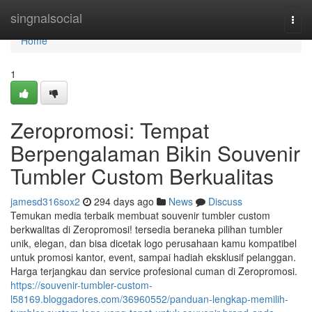
Home
singnalsocial
Togg
navi
Home
1
Zeropromosi: Tempat
Berpengalaman Bikin Souvenir
Tumbler Custom Berkualitas
jamesd316sox2
294 days ago
News
Discuss
Temukan media terbaik membuat souvenir tumbler custom
berkwalitas di Zeropromosi! tersedia beraneka pilihan tumbler
unik, elegan, dan bisa dicetak logo perusahaan kamu kompatibel
untuk promosi kantor, event, sampai hadiah eksklusif pelanggan.
Harga terjangkau dan service profesional cuman di Zeropromosi.
https://souvenir-tumbler-custom-
l58169.bloggadores.com/36960552/panduan-lengkap-memilih-