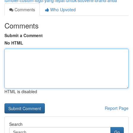
tumbler-custom-logo-yang-tepat-untuk-souvenir-brand-anda
Comments
Who Upvoted
Comments
Submit a Comment
No HTML
HTML is disabled
Report Page
Search
Go