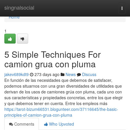
Home
singnalsocial
Togg
navi
Home
1
5 Simple Techniques For
camion grua con pluma
jakev689kdt9
273 days ago
News
Discuss
En función de las necesidades que debemos de satisfacer,
podemos situarnos con una gran diversidades de utilidades que
derivan de los usos de camiones grúa con pluma, cada uno con
sus características y propiedades concretas, entre los que elegir
y que debemos tener en cuenta. Entre los empleos más
https://tarot-bizum66531.blogunteer.com/37116645/the-basic-
principles-of-camion-grua-con-pluma
Comments
Who Upvoted