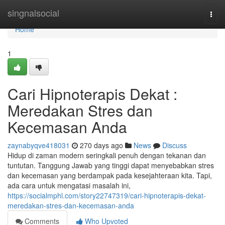
Home
singnalsocial
Togg
navi
Home
1
Cari Hipnoterapis Dekat :
Meredakan Stres dan
Kecemasan Anda
zaynabyqve418031
270 days ago
News
Discuss
Hidup di zaman modern seringkali penuh dengan tekanan dan
tuntutan. Tanggung Jawab yang tinggi dapat menyebabkan stres
dan kecemasan yang berdampak pada kesejahteraan kita. Tapi,
ada cara untuk mengatasi masalah ini,
https://socialmphl.com/story22747319/cari-hipnoterapis-dekat-
meredakan-stres-dan-kecemasan-anda
Comments
Who Upvoted