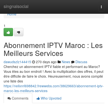
Home
singnalsocial
Togg
navi
Home
1
Abonnement IPTV Maroc : Les
Meilleurs Services
dawudszlz144415
270 days ago
News
Discuss
Cherchez un abonnement IPTV fiable et performant au Maroc?
Vous êtes au bon endroit ! Avec la multiplication des offres, il peut
être difficile de faire le choix. Heureusement, nous avons compilé
une liste des
https://neilxnrl698842.frewwebs.com/38629663/abonnement-iptv-
maroc-les-meilleurs-services
Comments
Who Upvoted