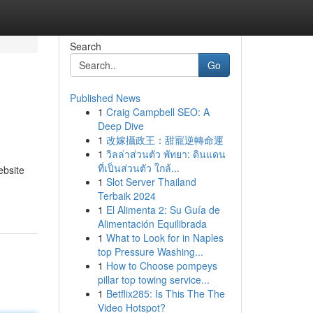
Search
Go
Published News
1
Craig Campbell SEO: A
Deep Dive
1
改嫁攝政王：甜寵逆轉命運
1
วิลล่าส่วนตัว พัทยา: ดินแดน
ที่เป็นส่วนตัว ใกล้...
ebsite
1
Slot Server Thailand
Terbaik 2024
1
El Alimenta 2: Su Guía de
Alimentación Equilibrada
1
What to Look for in Naples
top Pressure Washing...
1
How to Choose pompeys
pillar top towing service...
1
Betflix285: Is This The The
Video Hotspot?