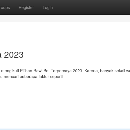
roups
Register
Login
a 2023
 mengikuti Pilihan RawitBet Terpercaya 2023. Karena, banyak sekali w
lu mencari beberapa faktor seperti