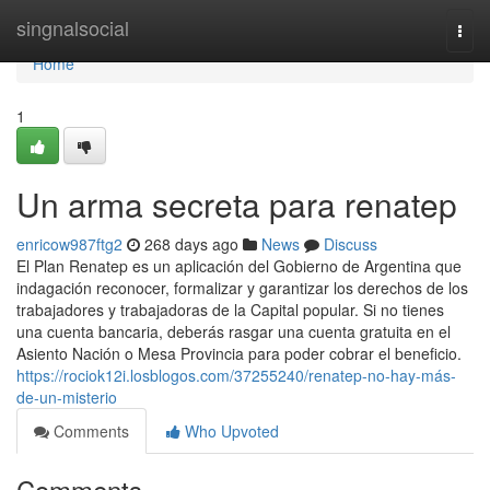
Home
singnalsocial
Togg
navi
Home
1
Un arma secreta para renatep
enricow987ftg2
268 days ago
News
Discuss
El Plan Renatep es un aplicación del Gobierno de Argentina que
indagación reconocer, formalizar y garantizar los derechos de los
trabajadores y trabajadoras de la Capital popular. Si no​ tienes
una cuenta bancaria, deberás rasgar una cuenta ​gratuita en el
Asiento Nación o Mesa Provincia para poder cobrar el beneficio.
https://rociok12i.losblogos.com/37255240/renatep-no-hay-más-
de-un-misterio
Comments
Who Upvoted
Comments