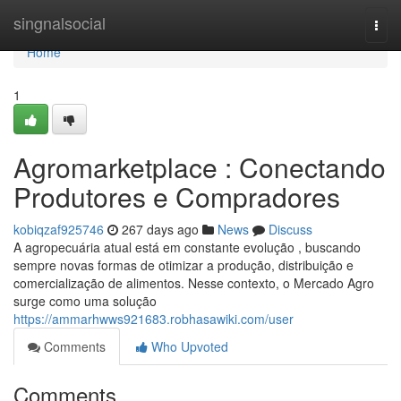
Home
singnalsocial
Togg
navi
Home
1
Agromarketplace : Conectando
Produtores e Compradores
kobiqzaf925746
267 days ago
News
Discuss
A agropecuária atual está em constante evolução , buscando
sempre novas formas de otimizar a produção, distribuição e
comercialização de alimentos. Nesse contexto, o Mercado Agro
surge como uma solução
https://ammarhwws921683.robhasawiki.com/user
Comments
Who Upvoted
Comments