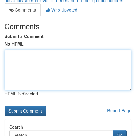
beste-iptv-alternatieven-in-nederland-nu-met-sportliefhebbers
Comments
Who Upvoted
Comments
Submit a Comment
No HTML
HTML is disabled
Report Page
Search
Go