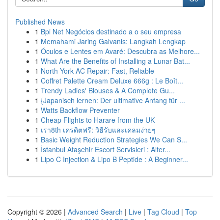
Published News
1
Bpi Net Negócios destinado a o seu empresa
1
Memahami Jaring Galvanis: Langkah Lengkap
1
Óculos e Lentes em Avaré: Descubra as Melhore...
1
What Are the Benefits of Installing a Lunar Bat...
1
North York AC Repair: Fast, Reliable
1
Coffret Palette Cream Deluxe 666g : Le Boît...
1
Trendy Ladies' Blouses & A Complete Gu...
1
{Japanisch lernen: Der ultimative Anfang für ...
1
Watts Backflow Preventer
1
Cheap Flights to Harare from the UK
1
เรา8th เครดิตฟรี: วิธีรับและเคลมง่ายๆ
1
Basic Weight Reduction Strategies We Can S...
1
İstanbul Ataşehir Escort Servisleri : Alter...
1
Lipo C Injection & Lipo B Peptide : A Beginner...
Copyright © 2026 |
Advanced Search
|
Live
|
Tag Cloud
|
Top