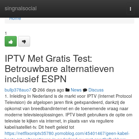
Home
singnalsocial
Togg
navi
Home
1
IPTV Met Gratis Test:
Betrouwbare alternatieven
inclusief ESPN
bullp378auo7
266 days ago
News
Discuss
1. Inleiding In Nederland is de markt voor IPTV (Internet Protocol
Television) de afgelopen jaren flink geëxpandeerd, dankzij de
opkomst van breedbandinternet en de toenemende vraag naar
moderne televisieoplossingen. IPTV biedt gebruikers de optie om
televisie te kijken via internet, in plaats van via reguliere
kabel/satelliet-tv. Dit heeft geleid tot
https://netflixoniptv35780.yomoblog.com/45401467/geen-kabel-