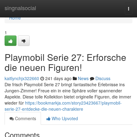
Home
singnalsocial
Togg
navi
Home
1
Playmobil Serie 27: Erforsche
die neuen Figuren!
kaitlynchjx322660
241 days ago
News
Discuss
Die frisch Playmobil Serie 27 bringt fantastische Erlebnisse ins
Jungen-Zimmer! Freue ein in eine Sphäre voller spannender
Aspekte. Diese tolle Kollektion bietet originelle Figuren, die immer
wieder für
https://bookmarkja.com/story23423667/playmobil-
serie-27-entdecke-die-neuen-charaktere
Comments
Who Upvoted
Comments