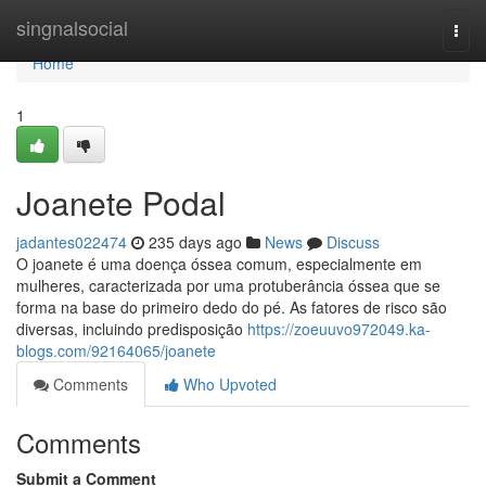
Home
singnalsocial
Togg
navi
Home
1
Joanete Podal
jadantes022474
235 days ago
News
Discuss
O joanete é uma doença óssea comum, especialmente em
mulheres, caracterizada por uma protuberância óssea que se
forma na base do primeiro dedo do pé. As fatores de risco são
diversas, incluindo predisposição
https://zoeuuvo972049.ka-
blogs.com/92164065/joanete
Comments
Who Upvoted
Comments
Submit a Comment