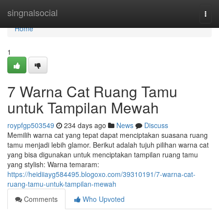
Home
singnalsocial
Togg
navi
Home
1
7 Warna Cat Ruang Tamu
untuk Tampilan Mewah
roypfgp503549
234 days ago
News
Discuss
Memilih warna cat yang tepat dapat menciptakan suasana ruang
tamu menjadi lebih glamor. Berikut adalah tujuh pilihan warna cat
yang bisa digunakan untuk menciptakan tampilan ruang tamu
yang stylish: Warna temaram:
https://heidiiayg584495.blogoxo.com/39310191/7-warna-cat-
ruang-tamu-untuk-tampilan-mewah
Comments
Who Upvoted